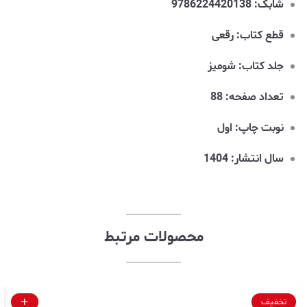
شابک: 9786224420138
قطع کتاب: رقعی
جلد کتاب: شومیز
تعداد صفحه: 88
نوبت چاپ: اول
سال انتشار: 1404
محصولات مرتبط
تخفیف