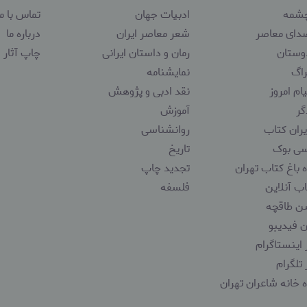
شمه
ادبیات جهان
تماس با ما
ای معاصر
شعر معاصر ایران
درباره ما
ستان
رمان و داستان ایرانی
چاپ آثار 
اگ
نمایشنامه
م امروز
نقد ادبی و پژوهش
ر
آموزش
ران کتاب
روانشناسی
ی بوک
تاریخ
 باغ کتاب تهران
تجدید چاپ
ب آنلاین
فلسفه
ن طاقچه
 فیدیبو
 اینستاگرام
 تلگرام
 خانه شاعران تهران