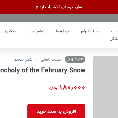
سایت رسمی انتشارات ایهام
ا
مجله ایهام
درباره ما
تماس با ما
پیگیری س
تاش
صفحه اصلی
شعر سپید
کالای فیزیکی
ancholy of the February Snow
۱۸۰٫۰۰۰
تومان
افزودن به سبد خرید