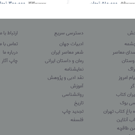
۵۶۰٫۰۰
۵۱۰٫۰۰۰
تومان
۳۳۰٫۰۰۰
۳۰۰٫۰۰۰
توما
مشاهده و خرید
مشاهده و خری
پخش
دسترسی سریع
ارتباط با ما
شمه
ادبیات جهان
تماس با ما
ای معاصر
شعر معاصر ایران
درباره ما
ستان
رمان و داستان ایرانی
چاپ آثار 
اگ
نمایشنامه
م امروز
نقد ادبی و پژوهش
ر
آموزش
ران کتاب
روانشناسی
ی بوک
تاریخ
 باغ کتاب تهران
تجدید چاپ
ب آنلاین
فلسفه
ن طاقچه